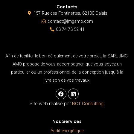
Contacts
157 Rue des Fontinettes, 62100 Calais
contact@jmgamo.com
03 74 73 52 41
Afin de faciliter le bon déroulement de votre projet, la SARL JMG-
AMO propose de vous accompagner, que vous soyez un
particulier ou un professionnel, de la conception jusqu’à la
livraison de vos travaux.
F
L
a
i
c
n
Site web réalisé par
BCT Consulting
.
e
k
b
e
o
d
Nos Services
o
i
k
n
Audit énergétique