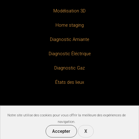
Modélisation 3D
Home staging
Diagnostic Amiante
Diagnostic Éléctrique
Diagnostic Gaz
États des lieux
Notre site utilise des cookies pour vous offrir la meilleure des expériences de
Copyright ©2026 JMGAMO | Tous droits réservés
navigation.
Politique de confidentialité
|
Mentions légales
Accepter
X
Gérer Les Cookies