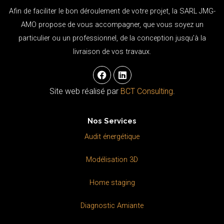
Afin de faciliter le bon déroulement de votre projet, la SARL JMG-
AMO propose de vous accompagner, que vous soyez un
particulier ou un professionnel, de la conception jusqu’à la
livraison de vos travaux.
F
L
a
i
c
n
Site web réalisé par
BCT Consulting
.
e
k
b
e
o
d
Nos Services
o
i
k
n
Audit énergétique
Modélisation 3D
Home staging
Diagnostic Amiante