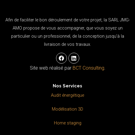
Afin de faciliter le bon déroulement de votre projet, la SARL JMG-
AMO propose de vous accompagner, que vous soyez un
particulier ou un professionnel, de la conception jusqu’à la
livraison de vos travaux.
F
L
a
i
c
n
Site web réalisé par
BCT Consulting
.
e
k
b
e
o
d
Nos Services
o
i
k
n
Audit énergétique
Modélisation 3D
Home staging