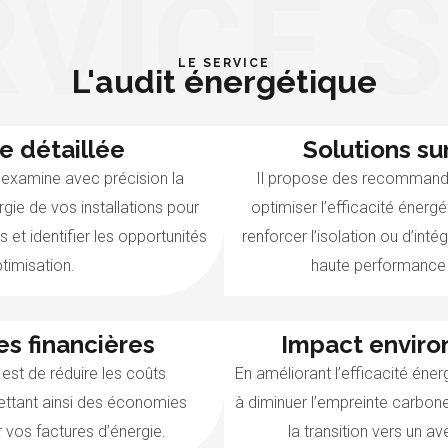
VICE 
LE SERVICE
L'audit énergétique
MESUR
e détaillée
Solutions s
 examine avec précision la
Il propose des recommanda
ie de vos installations pour
optimiser l’efficacité énergét
s et identifier les opportunités
renforcer l’isolation ou d’int
ptimisation.
haute performance 
s financières
Impact envir
 est de réduire les coûts
En améliorant l’efficacité énerg
ettant ainsi des économies
à diminuer l’empreinte carbon
r vos factures d’énergie.
la transition vers un av