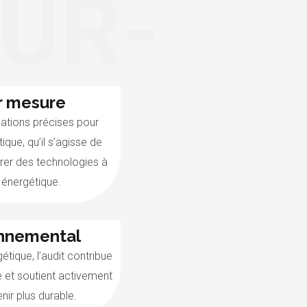
SUR-
E
ur mesure
tions précises pour
ique, qu’il s’agisse de
égrer des technologies à
énergétique.
onnemental
étique, l’audit contribue
e et soutient activement
enir plus durable.