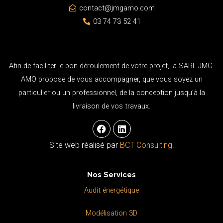
contact@jmgamo.com
03 74 73 52 41
Afin de faciliter le bon déroulement de votre projet, la SARL JMG-
AMO propose de vous accompagner, que vous soyez un
particulier ou un professionnel, de la conception jusqu’à la
livraison de vos travaux.
F
L
a
i
c
n
Site web réalisé par
BCT Consulting
.
e
k
b
e
o
d
Nos Services
o
i
k
n
Audit énergétique
Modélisation 3D