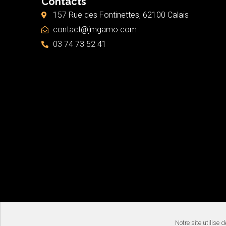
Contacts
157 Rue des Fontinettes, 62100 Calais
contact@jmgamo.com
03 74 73 52 41
Copyright ©2026 JMGAMO | Tous droits réservés
Notre site utilise 
Gérer Les Cookies