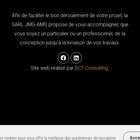
Afin de faciliter le bon déroulement de votre projet, la
SARL JMG-AMO propose de vous accompagner, que
vous soyez un particulier ou un professionnel, de la
conception jusqu’à la livraison de vos travaux.
F
L
a
i
c
n
Site web réalisé par
BCT Consulting
.
e
k
b
e
o
d
o
i
k
n
Acce
des cookies pour vous offrir la meilleure des expériences de navigation.