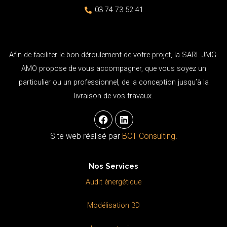
03 74 73 52 41
Afin de faciliter le bon déroulement de votre projet, la SARL JMG-
AMO propose de vous accompagner, que vous soyez un
particulier ou un professionnel, de la conception jusqu’à la
livraison de vos travaux.
F
L
a
i
c
n
Site web réalisé par
BCT Consulting
.
e
k
b
e
o
d
Nos Services
o
i
k
n
Audit énergétique
Modélisation 3D