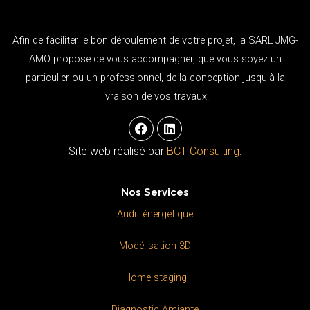
Afin de faciliter le bon déroulement de votre projet, la SARL JMG-
AMO propose de vous accompagner, que vous soyez un
particulier ou un professionnel, de la conception jusqu’à la
livraison de vos travaux.
F
L
a
i
c
n
Site web réalisé par
BCT Consulting
.
e
k
b
e
o
d
Nos Services
o
i
k
n
Audit énergétique
Modélisation 3D
Home staging
Diagnostic Amiante