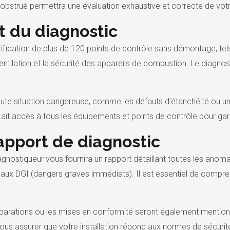
bstrué permettra une évaluation exhaustive et correcte de votre 
 du diagnostic
fication de plus de 120 points de contrôle sans démontage, tels 
entilation et la sécurité des appareils de combustion. Le diagnost
 toute situation dangereuse, comme les défauts d’étanchéité ou 
 ait accès à tous les équipements et points de contrôle pour gar
rapport de diagnostic
 diagnostiqueur vous fournira un rapport détaillant toutes les an
s aux DGI (dangers graves immédiats). Il est essentiel de compr
arations ou les mises en conformité seront également mentio
s assurer que votre installation répond aux normes de sécurité