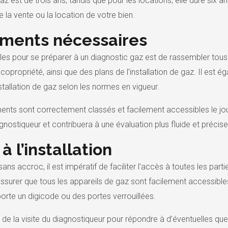
c gaz est de trois ans, tandis que pour les locations, elle dure si
e la vente ou la location de votre bien.
uments nécessaires
les pour se préparer à un diagnostic gaz est de rassembler tou
 copropriété, ainsi que des plans de l’installation de gaz. Il es
nstallation de gaz selon les normes en vigueur.
ts sont correctement classés et facilement accessibles le jou
agnostiqueur et contribuera à une évaluation plus fluide et précise 
 à l’installation
ns accroc, il est impératif de faciliter l’accès à toutes les part
assurer que tous les appareils de gaz sont facilement accessible
rte un digicode ou des portes verrouillées.
s de la visite du diagnostiqueur pour répondre à d’éventuelles ques