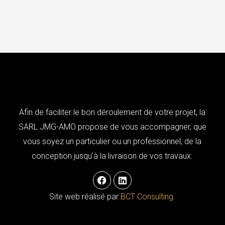
Afin de faciliter le bon déroulement de votre projet, la
SARL JMG-AMO propose de vous accompagner, que
vous soyez un particulier ou un professionnel, de la
conception jusqu’à la livraison de vos travaux.
F
L
a
i
c
n
Site web réalisé par
BCT Consulting
.
e
k
b
e
o
d