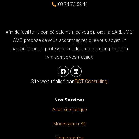
03 74 73 52 41
Afin de faciliter le bon déroulement de votre projet, la SARL JMG-
AMO propose de vous accompagner, que vous soyez un
particulier ou un professionnel, de la conception jusqu’à la
livraison de vos travaux.
F
L
a
i
c
n
Site web réalisé par
BCT Consulting
.
e
k
b
e
o
d
Nos Services
o
i
k
n
Audit énergétique
Modélisation 3D
Home staging