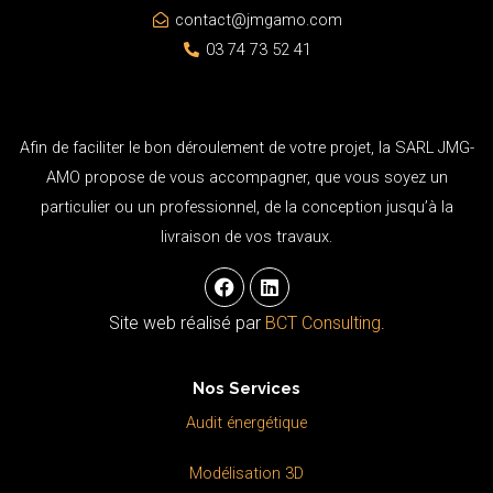
contact@jmgamo.com
03 74 73 52 41
Afin de faciliter le bon déroulement de votre projet, la SARL JMG-
AMO propose de vous accompagner, que vous soyez un
particulier ou un professionnel, de la conception jusqu’à la
livraison de vos travaux.
F
L
a
i
c
n
Site web réalisé par
BCT Consulting
.
e
k
b
e
o
d
Nos Services
o
i
k
n
Audit énergétique
Modélisation 3D