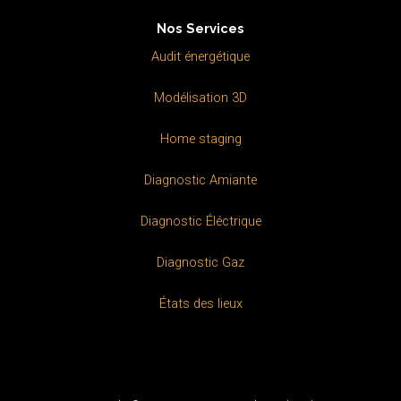
b
e
o
d
Nos Services
o
i
k
n
Audit énergétique
Modélisation 3D
Home staging
Diagnostic Amiante
Diagnostic Éléctrique
Diagnostic Gaz
États des lieux