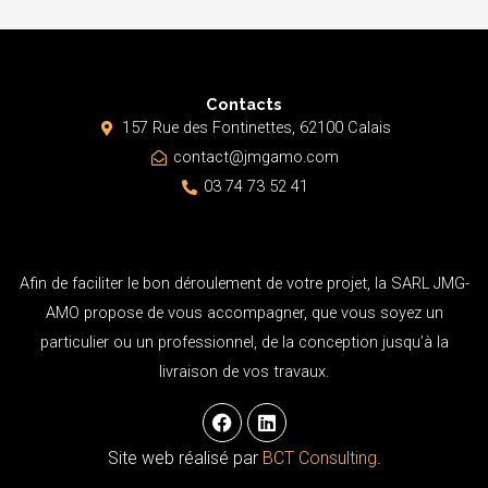
Contacts
157 Rue des Fontinettes, 62100 Calais
contact@jmgamo.com
03 74 73 52 41
Afin de faciliter le bon déroulement de votre projet, la SARL JMG-
AMO propose de vous accompagner, que vous soyez un
particulier ou un professionnel, de la conception jusqu’à la
livraison de vos travaux.
F
L
a
i
c
n
Site web réalisé par
BCT Consulting
.
e
k