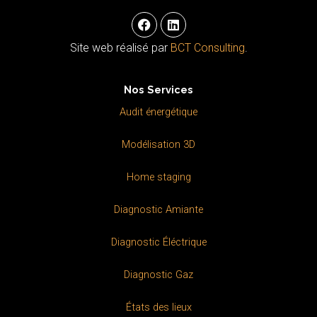
F
L
a
i
c
n
Site web réalisé par
BCT Consulting
.
e
k
b
e
o
d
Nos Services
o
i
k
n
Audit énergétique
Modélisation 3D
Home staging
Diagnostic Amiante
Diagnostic Éléctrique
Diagnostic Gaz
États des lieux