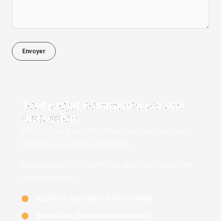
Tout projet commence par une
discussion.
N’hésitez pas à prendre contact avec nous soit par le
formulaire, par email ou téléphone.
Nous répondrons à toutes vos questions concernant
l’audit énergétique.
Explorez les sources d'économie
Bénéficiez de recommandations