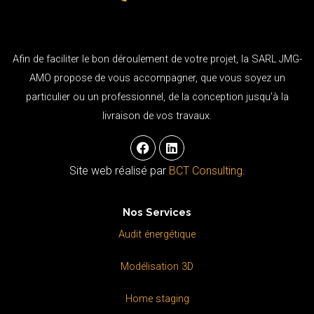
Afin de faciliter le bon déroulement de votre projet, la SARL JMG-
AMO propose de vous accompagner, que vous soyez un
particulier ou un professionnel, de la conception jusqu’à la
livraison de vos travaux.
F
L
a
i
c
n
Site web réalisé par
BCT Consulting
.
e
k
b
e
o
d
Nos Services
o
i
k
n
Audit énergétique
Modélisation 3D
Home staging