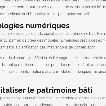
a création de modèles numériques détaillés, offrant des possibilité
é augmentée permet aux experts et au public de visualiser les bâti
 comprehension et l’appréciation du patrimoine culturel.
nologies numériques
un rôle essentiel dans la digitalisation du patrimoine bâti. Parmi
), qui permet de créer des modèles numériques précis des édific
ant ainsi la planification des interventions de conservation.
es outils d’acquisition 3D et la réalité augmentée, permettent de c
ls sont particulièrement utiles pour documenter l’état actuel des 
cès facile aux informations et aux modèles numériques, favorisant
taliser le patrimoine bâti
i passe par plusieurs étapes clés. La première consiste à évaluer l
s adaptés. Une formation adéquate des professionnels impliqués es