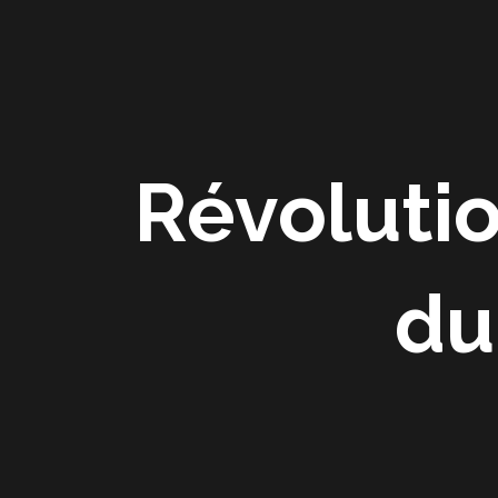
Aller
au
contenu
Révolutio
du