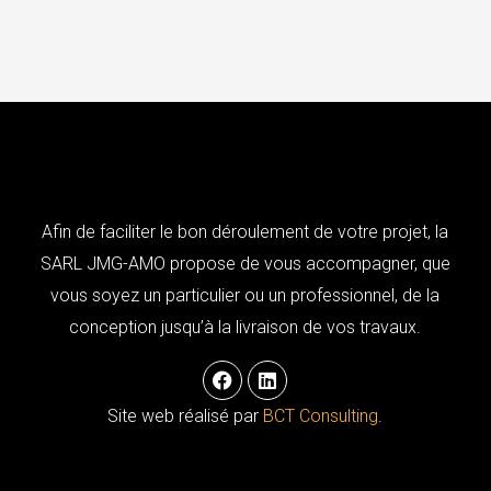
Afin de faciliter le bon déroulement de votre projet, la
SARL JMG-AMO propose de vous accompagner, que
vous soyez un particulier ou un professionnel, de la
conception jusqu’à la livraison de vos travaux.
F
L
a
i
c
n
Site web réalisé par
BCT Consulting
.
e
k
b
e
o
d
o
i