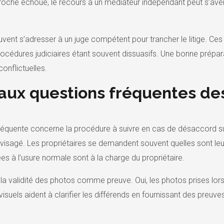
proche échoue, le recours à un médiateur indépendant peut s’avérer
s peuvent s’adresser à un juge compétent pour trancher le litige.
procédures judiciaires étant souvent dissuasifs. Une bonne prépar
conflictuelles.
aux questions fréquentes des
réquente concerne la procédure à suivre en cas de désaccord sur l
nvisagé. Les propriétaires se demandent souvent quelles sont leur
iées à l’usure normale sont à la charge du propriétaire.
a validité des photos comme preuve. Oui, les photos prises lors de
isuels aident à clarifier les différends en fournissant des preuve