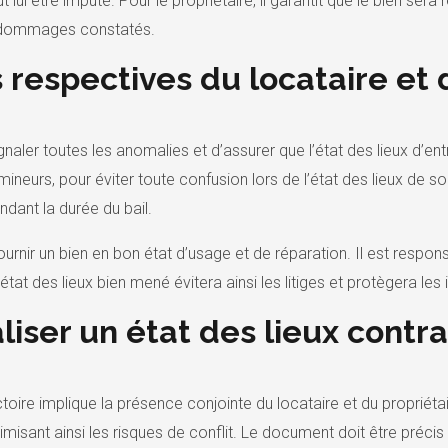
t lui être imputé. Pour le propriétaire, il garantit que le bien 
 dommages constatés.
 respectives du locataire et
naler toutes les anomalies et d’assurer que l’état des lieux d’ent
ineurs, pour éviter toute confusion lors de l’état des lieux de sor
ndant la durée du bail.
ournir un bien en bon état d’usage et de réparation. Il est respons
état des lieux bien mené évitera ainsi les litiges et protègera les
iser un état des lieux contrad
ctoire implique la présence conjointe du locataire et du propriét
misant ainsi les risques de conflit. Le document doit être précis 