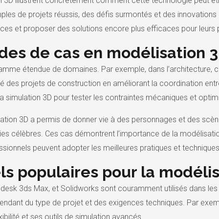
n 3D illustrent concrètement comment cette technologie peut ê
ples de projets réussis, des défis surmontés et des innovations 
es et proposer des solutions encore plus efficaces pour leurs 
des de cas en modélisation 
amme étendue de domaines. Par exemple, dans l’architecture, c
 des projets de construction en améliorant la coordination entre 
la simulation 3D pour tester les contraintes mécaniques et optim
ation 3D a permis de donner vie à des personnages et des scènes
ies célèbres. Ces cas démontrent l’importance de la modélisatio
ssionnels peuvent adopter les meilleures pratiques et techniques
iels populaires pour la modéli
desk 3ds Max, et Solidworks sont couramment utilisés dans les 
endant du type de projet et des exigences techniques. Par exempl
xibilité et ses outils de simulation avancés.