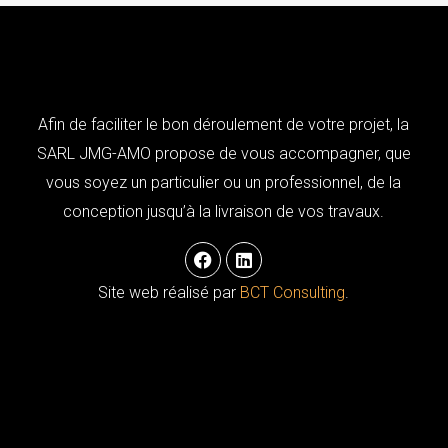
Afin de faciliter le bon déroulement de votre projet, la
SARL JMG-AMO propose de vous accompagner, que
vous soyez un particulier ou un professionnel, de la
conception jusqu’à la livraison de vos travaux.
F
L
a
i
c
n
Site web réalisé par
BCT Consulting
.
e
k
b
e
o
d
o
i
k
n