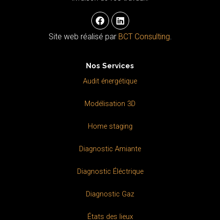
F
L
a
i
c
n
Site web réalisé par
BCT Consulting
.
e
k
b
e
o
d
Nos Services
o
i
k
n
Audit énergétique
Modélisation 3D
Home staging
Diagnostic Amiante
Diagnostic Éléctrique
Diagnostic Gaz
États des lieux