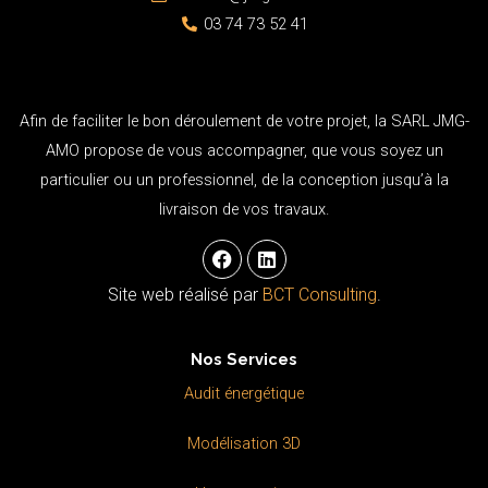
03 74 73 52 41
Afin de faciliter le bon déroulement de votre projet, la SARL JMG-
AMO propose de vous accompagner, que vous soyez un
particulier ou un professionnel, de la conception jusqu’à la
livraison de vos travaux.
F
L
a
i
c
n
Site web réalisé par
BCT Consulting
.
e
k
b
e
o
d
Nos Services
o
i
k
n
Audit énergétique
Modélisation 3D