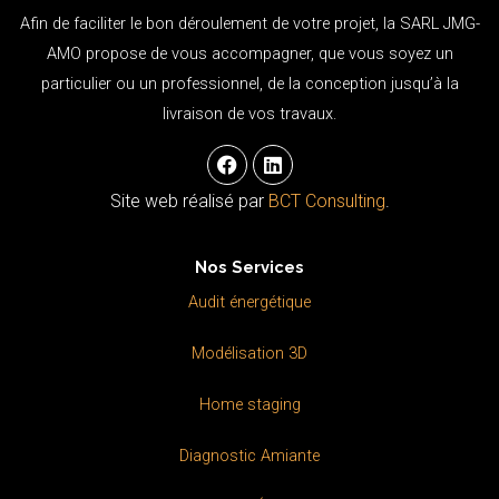
Afin de faciliter le bon déroulement de votre projet, la SARL JMG-
AMO propose de vous accompagner, que vous soyez un
particulier ou un professionnel, de la conception jusqu’à la
livraison de vos travaux.
F
L
a
i
c
n
Site web réalisé par
BCT Consulting
.
e
k
b
e
o
d
Nos Services
o
i
k
n
Audit énergétique
Modélisation 3D
Home staging
Diagnostic Amiante