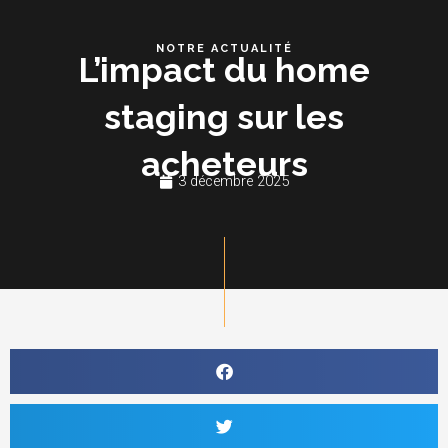
Aller
Me
au
NOTRE ACTUALITÉ
L’impact du home
contenu
staging sur les
acheteurs
3 décembre 2025