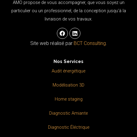
AMO propose de vous accompagner, que vous soyez un
particulier ou un professionnel, de la conception jusqu’à la
livraison de vos travaux.
F
L
a
i
c
n
Site web réalisé par
BCT Consulting
.
e
k
b
e
o
d
Nos Services
o
i
k
n
Audit énergétique
Modélisation 3D
Home staging
Diagnostic Amiante
Diagnostic Éléctrique