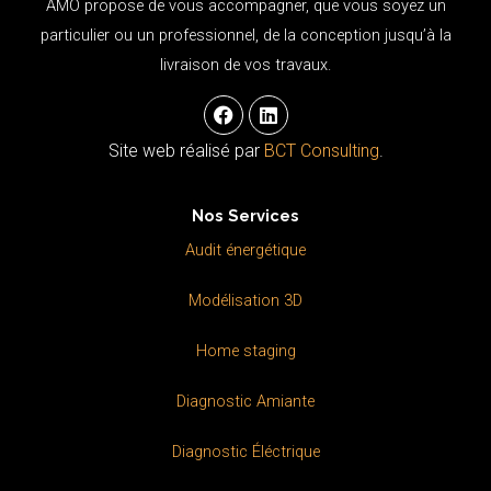
AMO propose de vous accompagner, que vous soyez un
particulier ou un professionnel, de la conception jusqu’à la
livraison de vos travaux.
F
L
a
i
c
n
Site web réalisé par
BCT Consulting
.
e
k
b
e
o
d
Nos Services
o
i
k
n
Audit énergétique
Modélisation 3D
Home staging
Diagnostic Amiante
Diagnostic Éléctrique