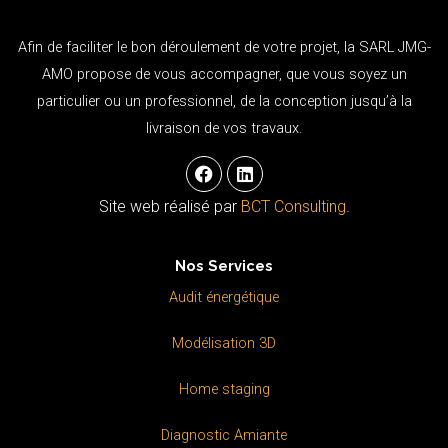
Afin de faciliter le bon déroulement de votre projet, la SARL JMG-
AMO propose de vous accompagner, que vous soyez un
particulier ou un professionnel, de la conception jusqu’à la
livraison de vos travaux.
F
L
a
i
c
n
Site web réalisé par
BCT Consulting
.
e
k
b
e
o
d
Nos Services
o
i
k
n
Audit énergétique
Modélisation 3D
Home staging
Diagnostic Amiante