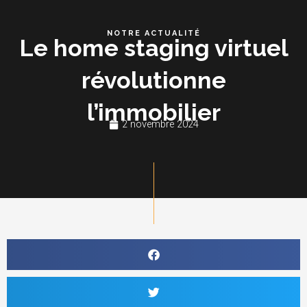
Aller
au
NOTRE ACTUALITÉ
Le home staging virtuel
contenu
révolutionne
l’immobilier
2 novembre 2024