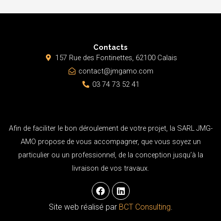
Contacts
157 Rue des Fontinettes, 62100 Calais
contact@jmgamo.com
03 74 73 52 41
Afin de faciliter le bon déroulement de votre projet, la SARL JMG-
AMO propose de vous accompagner, que vous soyez un
particulier ou un professionnel, de la conception jusqu’à la
livraison de vos travaux.
F
L
a
i
c
n
Site web réalisé par
BCT Consulting
.
e
k