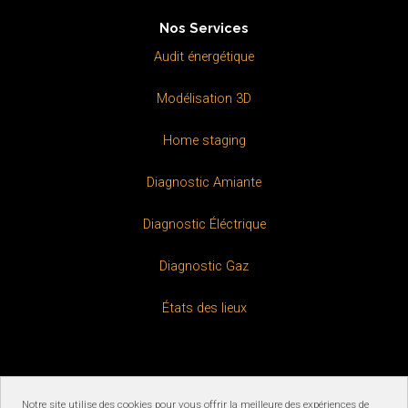
b
e
o
d
Nos Services
o
i
k
n
Audit énergétique
Modélisation 3D
Home staging
Diagnostic Amiante
Diagnostic Éléctrique
Diagnostic Gaz
États des lieux
Notre site utilise des cookies pour vous offrir la meilleure des expériences de