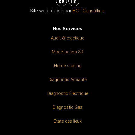
a
i
c
n
Site web réalisé par
BCT Consulting
.
e
k
b
e
o
d
Nos Services
o
i
k
n
Audit énergétique
Modélisation 3D
Home staging
Diagnostic Amiante
Diagnostic Éléctrique
Diagnostic Gaz
États des lieux