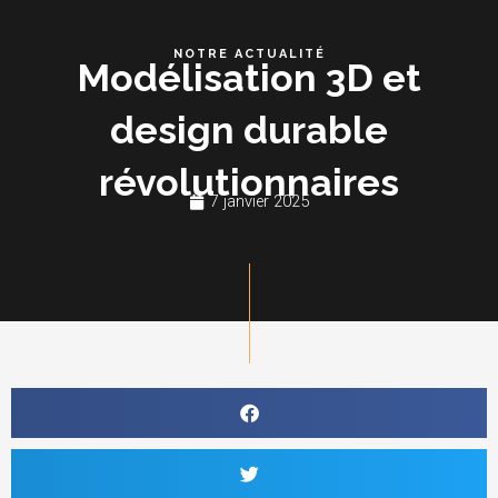
Aller
Me
au
NOTRE ACTUALITÉ
Modélisation 3D et
contenu
design durable
révolutionnaires
7 janvier 2025