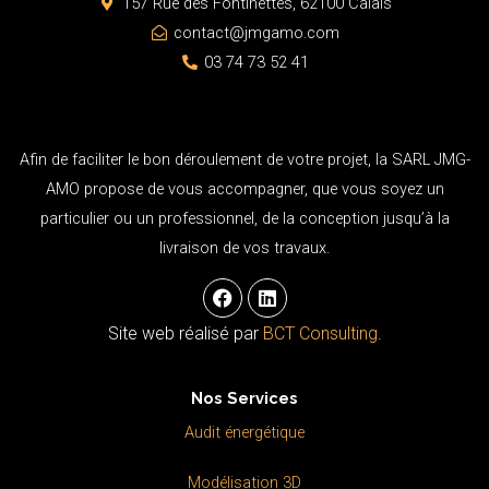
157 Rue des Fontinettes, 62100 Calais
contact@jmgamo.com
03 74 73 52 41
Afin de faciliter le bon déroulement de votre projet, la SARL JMG-
AMO propose de vous accompagner, que vous soyez un
particulier ou un professionnel, de la conception jusqu’à la
livraison de vos travaux.
F
L
a
i
c
n
Site web réalisé par
BCT Consulting
.
e
k
b
e
o
d
Nos Services
o
i
k
n
Audit énergétique
Modélisation 3D