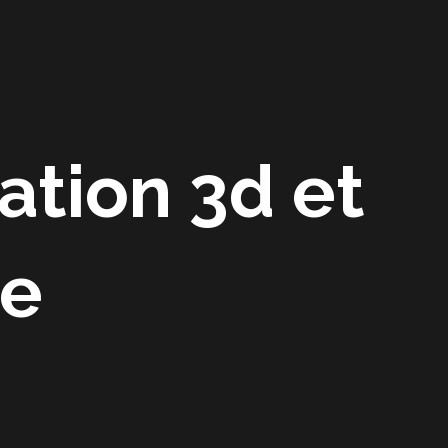
Accueil
A propos
Actualité
Contact
ation 3d et
le