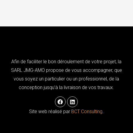
Afin de faciliter le bon déroulement de votre projet, la
SARL JMG-AMO propose de vous accompagner, que
vous soyez un particulier ou un professionnel, de la
conception jusqu’à la livraison de vos travaux.
F
L
a
i
c
n
Site web réalisé par
BCT Consulting
.
e
k
b
e
o
d
o
i