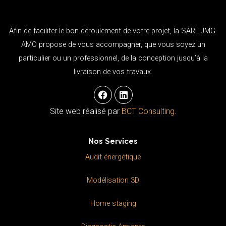
Afin de faciliter le bon déroulement de votre projet, la SARL JMG-
AMO propose de vous accompagner, que vous soyez un
particulier ou un professionnel, de la conception jusqu’à la
livraison de vos travaux.
F
L
a
i
c
n
Site web réalisé par
BCT Consulting
.
e
k
b
e
o
d
Nos Services
o
i
k
n
Audit énergétique
Modélisation 3D
Home staging