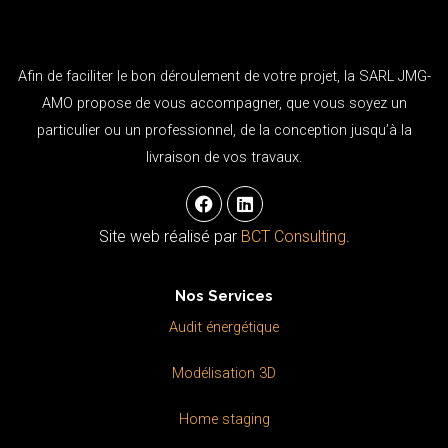
Afin de faciliter le bon déroulement de votre projet, la SARL JMG-
AMO propose de vous accompagner, que vous soyez un
particulier ou un professionnel, de la conception jusqu’à la
livraison de vos travaux.
F
L
a
i
c
n
Site web réalisé par
BCT Consulting
.
e
k
b
e
o
d
Nos Services
o
i
k
n
Audit énergétique
Modélisation 3D
Home staging