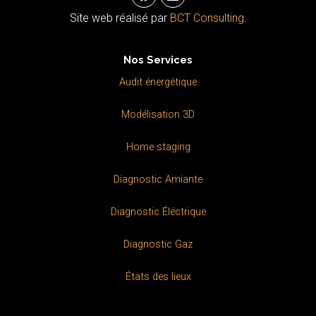
a
i
c
n
Site web réalisé par
BCT Consulting
.
e
k
b
e
o
d
Nos Services
o
i
k
n
Audit énergétique
Modélisation 3D
Home staging
Diagnostic Amiante
Diagnostic Éléctrique
Diagnostic Gaz
États des lieux