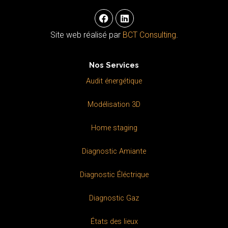
F
L
a
i
c
n
Site web réalisé par
BCT Consulting
.
e
k
b
e
o
d
Nos Services
o
i
k
n
Audit énergétique
Modélisation 3D
Home staging
Diagnostic Amiante
Diagnostic Éléctrique
Diagnostic Gaz
États des lieux