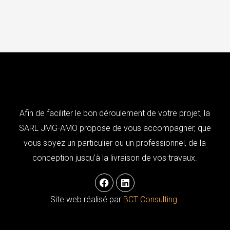
Afin de faciliter le bon déroulement de votre projet, la
SARL JMG-AMO propose de vous accompagner, que
vous soyez un particulier ou un professionnel, de la
conception jusqu’à la livraison de vos travaux.
F
L
a
i
c
n
Site web réalisé par
BCT Consulting
.
e
k
b
e
o
d