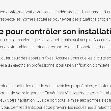
on non conforme peut compliquer les démarches d’assurance et au
n respecte les normes actuelles pour éviter des situations problé
e pour contrôler son installat
re installation électrique, suivez cette checklist simple. Assure
z que votre tableau électrique comporte des disjoncteurs et des di
ticulier ceux des appareils fixes. Assurez-vous que les circuits 
appel à un électricien professionnel pour une vérification complèt
riques actuelles que doivent savoir les propriétaires, et nota
ormité de votre logement. En vérifiant régulièrement votre instal
eux votre habitation. Que ce soit pour la mise aux normes élect
ous permet d’anticiper et de prévenir les risques liés à l’électric