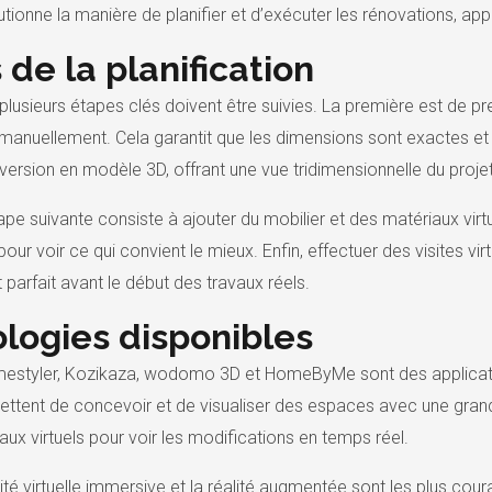
lutionne la manière de planifier et d’exécuter les rénovations, app
de la planification
 plusieurs étapes clés doivent être suivies. La première est de p
 manuellement. Cela garantit que les dimensions sont exactes et les
version en modèle 3D, offrant une vue tridimensionnelle du projet
étape suivante consiste à ajouter du mobilier et des matériaux vi
 pour voir ce qui convient le mieux. Enfin, effectuer des visites v
t parfait avant le début des travaux réels.
ologies disponibles
estyler, Kozikaza, wodomo 3D et HomeByMe sont des applicatio
tent de concevoir et de visualiser des espaces avec une grande 
aux virtuels pour voir les modifications en temps réel.
lité virtuelle immersive et la réalité augmentée sont les plus cou