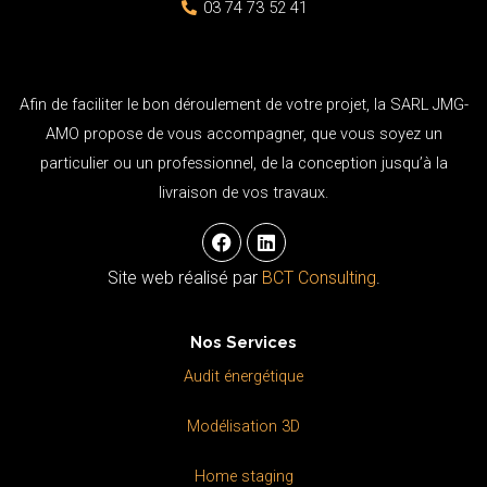
03 74 73 52 41
Afin de faciliter le bon déroulement de votre projet, la SARL JMG-
AMO propose de vous accompagner, que vous soyez un
particulier ou un professionnel, de la conception jusqu’à la
livraison de vos travaux.
F
L
a
i
c
n
Site web réalisé par
BCT Consulting
.
e
k
b
e
o
d
Nos Services
o
i
k
n
Audit énergétique
Modélisation 3D
Home staging