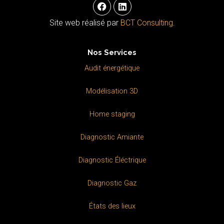
F
L
a
i
c
n
Site web réalisé par
BCT Consulting
.
e
k
b
e
o
d
Nos Services
o
i
k
n
Audit énergétique
Modélisation 3D
Home staging
Diagnostic Amiante
Diagnostic Éléctrique
Diagnostic Gaz
États des lieux