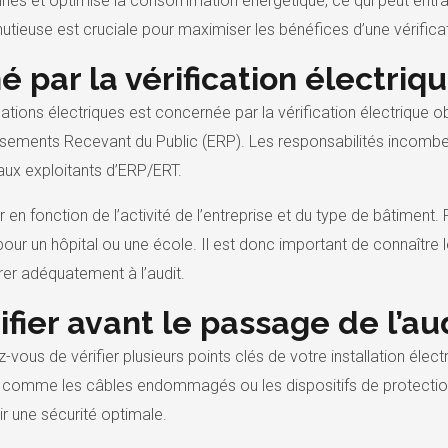
nes et optimise la consommation énergétique, ce qui peut entraî
utieuse est cruciale pour maximiser les bénéfices d’une vérificat
 par la vérification électriq
ations électriques est concernée par la vérification électrique obl
ements Recevant du Public (ERP). Les responsabilités incombent
ux exploitants d’ERP/ERT.
en fonction de l’activité de l’entreprise et du type de bâtiment. 
ur un hôpital ou une école. Il est donc important de connaître le
rer adéquatement à l’audit.
ifier avant le passage de l’au
rez-vous de vérifier plusieurs points clés de votre installation é
s comme les câbles endommagés ou les dispositifs de protection
r une sécurité optimale.