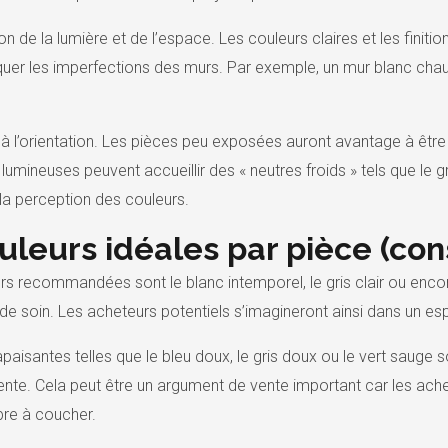
on de la lumière et de l’espace. Les couleurs claires et les fini
uer les imperfections des murs. Par exemple, un mur blanc cha
n à l’orientation. Les pièces peu exposées auront avantage à êtr
lumineuses peuvent accueillir des « neutres froids » tels que le g
la perception des couleurs.
uleurs idéales par pièce (con
eurs recommandées sont le blanc intemporel, le gris clair ou enco
 de soin. Les acheteurs potentiels s’imagineront ainsi dans un esp
aisantes telles que le bleu doux, le gris doux ou le vert sauge 
étente. Cela peut être un argument de vente important car les a
bre à coucher.