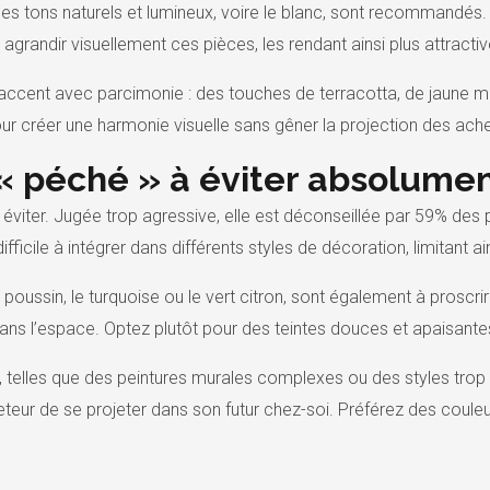
, des tons naturels et lumineux, voire le blanc, sont recommandés
agrandir visuellement ces pièces, les rendant ainsi plus attracti
 d’accent avec parcimonie : des touches de terracotta, de jaune m
pour créer une harmonie visuelle sans gêner la projection des ach
 « péché » à éviter absolume
 éviter. Jugée trop agressive, elle est déconseillée par 59% des 
fficile à intégrer dans différents styles de décoration, limitant ain
poussin, le turquoise ou le vert citron, sont également à proscrir
n dans l’espace. Optez plutôt pour des teintes douces et apaisan
, telles que des peintures murales complexes ou des styles trop
eur de se projeter dans son futur chez-soi. Préférez des couleu