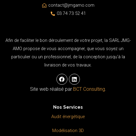
contact@jmgamo.com
03 74 73 52 41
Afin de faciliter le bon déroulement de votre projet, la SARL JMG-
AMO propose de vous accompagner, que vous soyez un
particulier ou un professionnel, de la conception jusqu’à la
livraison de vos travaux.
F
L
a
i
c
n
Site web réalisé par
BCT Consulting
.
e
k
b
e
o
d
Nos Services
o
i
k
n
Audit énergétique
Modélisation 3D