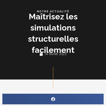
Aller
Me
au
NOTRE ACTUALITÉ
Maîtrisez les
contenu
simulations
structurelles
facilement
14 février 2025