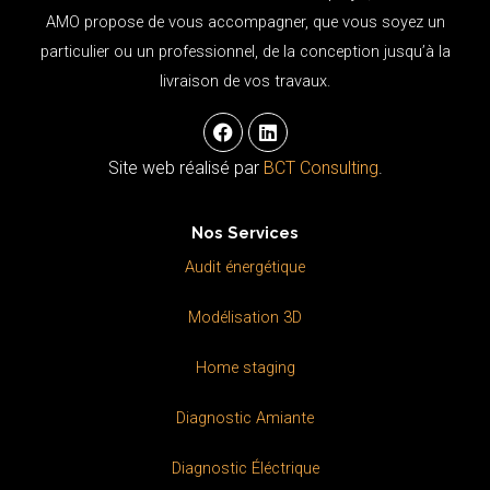
AMO propose de vous accompagner, que vous soyez un
particulier ou un professionnel, de la conception jusqu’à la
livraison de vos travaux.
F
L
a
i
c
n
Site web réalisé par
BCT Consulting
.
e
k
b
e
o
d
Nos Services
o
i
k
n
Audit énergétique
Modélisation 3D
Home staging
Diagnostic Amiante
Diagnostic Éléctrique