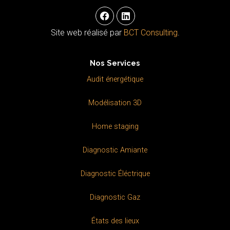
F
L
a
i
c
n
Site web réalisé par
BCT Consulting
.
e
k
b
e
o
d
Nos Services
o
i
k
n
Audit énergétique
Modélisation 3D
Home staging
Diagnostic Amiante
Diagnostic Éléctrique
Diagnostic Gaz
États des lieux