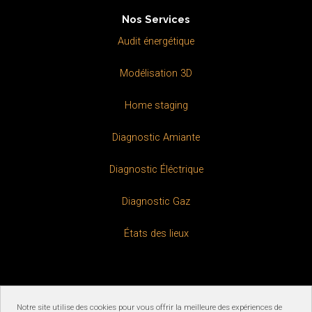
o
d
Nos Services
o
i
k
n
Audit énergétique
Modélisation 3D
Home staging
Diagnostic Amiante
Diagnostic Éléctrique
Diagnostic Gaz
États des lieux
Notre site utilise des cookies pour vous offrir la meilleure des expériences de