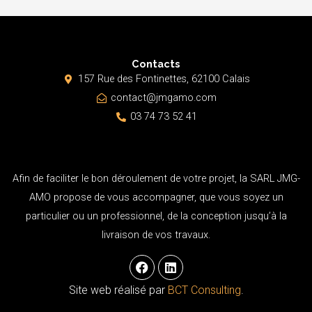
Contacts
157 Rue des Fontinettes, 62100 Calais
contact@jmgamo.com
03 74 73 52 41
Afin de faciliter le bon déroulement de votre projet, la SARL JMG-
AMO propose de vous accompagner, que vous soyez un
particulier ou un professionnel, de la conception jusqu’à la
livraison de vos travaux.
F
L
a
i
c
n
Site web réalisé par
BCT Consulting
.
e
k
b
e